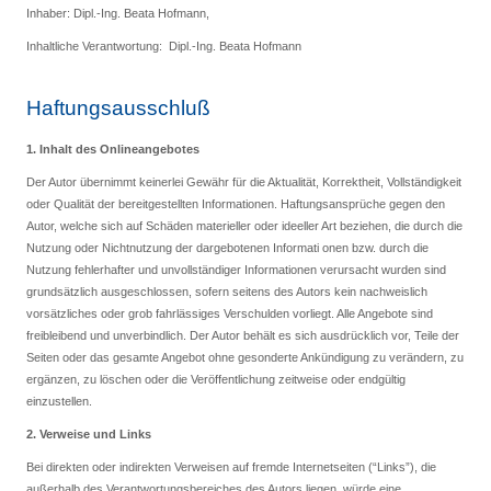
Inhaber: Dipl.-Ing. Beata Hofmann,
Inhaltliche Verantwortung: Dipl.-Ing. Beata Hofmann
Haftungsausschluß
1. Inhalt des Onlineangebotes
Der Autor übernimmt keinerlei Gewähr für die Aktualität, Korrektheit, Vollständigkeit
oder Qualität der bereitgestellten Informationen. Haftungsansprüche gegen den
Autor, welche sich auf Schäden materieller oder ideeller Art beziehen, die durch die
Nutzung oder Nichtnutzung der dargebotenen Informati onen bzw. durch die
Nutzung fehlerhafter und unvollständiger Informationen verursacht wurden sind
grundsätzlich ausgeschlossen, sofern seitens des Autors kein nachweislich
vorsätzliches oder grob fahrlässiges Verschulden vorliegt. Alle Angebote sind
freibleibend und unverbindlich. Der Autor behält es sich ausdrücklich vor, Teile der
Seiten oder das gesamte Angebot ohne gesonderte Ankündigung zu verändern, zu
ergänzen, zu löschen oder die Veröffentlichung zeitweise oder endgültig
einzustellen.
2. Verweise und Links
Bei direkten oder indirekten Verweisen auf fremde Internetseiten (“Links”), die
außerhalb des Verantwortungsbereiches des Autors liegen, würde eine