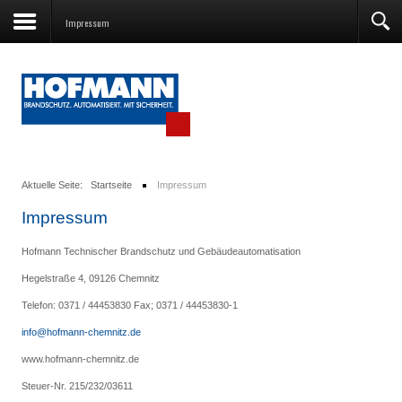
Impressum
Aktuelle Seite:
Startseite
Impressum
Impressum
Hofmann Technischer Brandschutz und Gebäudeautomatisation
Hegelstraße 4, 09126 Chemnitz
Telefon: 0371 / 44453830 Fax; 0371 / 44453830-1
info@hofmann-chemnitz.de
www.hofmann-chemnitz.de
Steuer-Nr. 215/232/03611