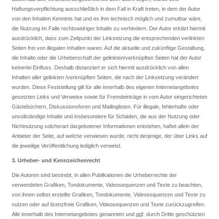
Haftungsverpflichtung ausschließlich in dem Fall in Kraft treten, in dem der Autor
von den Inhalten Kenntnis hat und es ihm technisch möglich und zumutbar wäre,
die Nutzung im Falle rechtswidriger Inhalte zu verhindern. Der Autor erklärt hiermit
ausdrücklich, dass zum Zeitpunkt der Linksetzung die entsprechenden verlinkten
Seiten frei von illegalen Inhalten waren. Auf die aktuelle und zukünftige Gestaltung,
die Inhalte oder die Urheberschaft der gelinkten/verknüpften Seiten hat der Autor
keinerlei Einfluss. Deshalb distanziert er sich hiermit ausdrücklich von allen
Inhalten aller gelinkten /verknüpften Seiten, die nach der Linksetzung verändert
wurden. Diese Feststellung gilt für alle innerhalb des eigenen Internetangebotes
gesetzten Links und Verweise sowie für Fremdeinträge in vom Autor eingerichteten
Gästebüchern, Diskussionsforen und Mailinglisten. Für illegale, fehlerhafte oder
unvollständige Inhalte und insbesondere für Schäden, die aus der Nutzung oder
Nichtnutzung solcherart dargebotener Informationen entstehen, haftet allein der
Anbieter der Seite, auf welche verwiesen wurde, nicht derjenige, der über Links auf
die jeweilige Veröffentlichung lediglich verweist.
3. Urheber- und Kennzeichenrecht
Die Autoren sind bestrebt, in allen Publikationen die Urheberrechte der
verwendeten Grafiken, Tondokumente, Videosequenzen und Texte zu beachten,
von ihnen selbst erstellte Grafiken, Tondokumente, Videosequenzen und Texte zu
nutzen oder auf lizenzfreie Grafiken, Videosequenzen und Texte zurückzugreifen.
Alle innerhalb des Internetangebotes genannten und ggf. durch Dritte geschützten