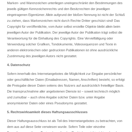
Marken- und Warenzeichen unterliegen uneingeschränkt den Bestimmungen des
jeweils gültigen Kennzeichenrechts und den Besitzrechten der jeweiligen
eingetragenen Eigentümer. Allein aufgrund der bloßen Nennung ist nicht der Schluß
zu ziehen, dass Markenzeichen nicht durch Rechte Dritter geschützt sind! Das
Copyright für veröffentlichte, vom Autor selbst erstellte Objekte bleibt allein beim
jeweiligen Autor der Publikation. Der jeweilige Autor der Publikation trägt selbst die
Verantwortung für die Einhaltung des Copyrights. Eine Vervielfältigung oder
Verwendung solcher Grafiken, Tondokumente, Videosequenzen und Texte in
anderen elektronischen oder gedruckten Publikationen ist ohne ausdrückliche
Zustimmung des jeweiligen Autors nicht gestattet.
4. Datenschutz
Sofern innerhalb des Internetangebotes die Möglichkeit zur Eingabe persönlicher
oder geschäftlicher Daten (Emailadressen, Namen, Anschriften) besteht, so erfolgt
die Preisgabe dieser Daten seitens des Nutzers auf ausdrücklich freiwilliger Basis.
Die Inanspruchnahme aller angebotenen Dienste ist – soweit technisch möglich
und zumutbar – auch ohne Angabe solcher Daten bzw. unter Angabe
anonymisierter Daten oder eines Pseudonyms gestattet.
5. Rechtswirksamkeit dieses Haftungsausschlusses
Dieser Haftungsausschluss ist als Teil des Internetangebotes zu betrachten, von
dem aus auf diese Seite verwiesen wurde. Sofern Teile oder einzelne